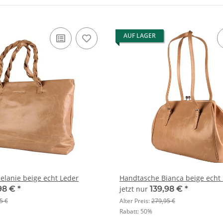
AUF LAGER
lanie beige echt Leder
Handtasche Bianca beige echt
98 €
*
jetzt nur
139,98 €
*
5 €
Alter Preis:
279,95 €
Rabatt:
50%