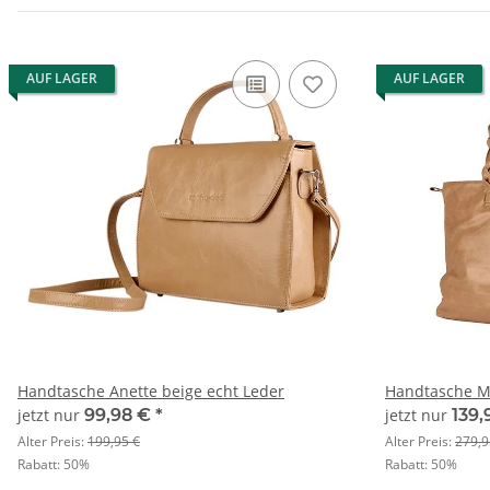
AUF LAGER
AUF LAGER
Handtasche Anette beige echt Leder
Handtasche Me
jetzt nur
99,98 €
*
jetzt nur
139,
Alter Preis:
199,95 €
Alter Preis:
279,9
Rabatt:
50%
Rabatt:
50%