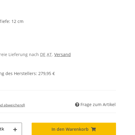
Tiefe: 12 cm
freie Lieferung nach
DE
AT
.
Versand
g des Herstellers
:
279,95 €
Frage zum Artikel
nd abweichend)
tk
In den Warenkorb