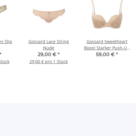
s Slip
Gossard Lace String
Gossard Sweetheart
Nude
Boost Starker Push-Up
BH Nude
*
29,00 €
*
59,00 €
*
Stück
29,00 € pro 1 Stück