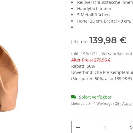
Reißverschlusstasche innen
Handyfach innen
5 Metallfüßchen
Höhe: 26 cm, Breite: 40 cm, 
139,98 €
jetzt nur
inkl. 19% USt. , Versandkosten
Alter Preis: 279,95 €
Rabatt:
50%
Unverbindliche Preisempfehlun
(Sie sparen
50%
, also
139,98 €
)
Sofort verfügbar
Lieferzeit:
3 - 4 Werktage
(DE - Ausla
S