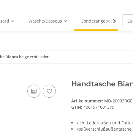
sard
Wäsche/Dessous
Sonderangebote
he Bianca beige echt Leder
Handtasche Bian
Artikelnummer:
MD-20003BGE
GTIN:
4061971001379
echt Lederaußen und Futte
Reißverschlußaußentasche