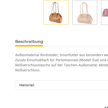
Beschreibung
Außenmaterial Rindsleder; Innenfutter aus besonders we
Zusatz-Einschubfach für Portemonnaie (Modell Eva) und e
Reißverschlusstasche auf der Taschen-Außenseite; Abst
Reißverschluss.
Produkteigenschaft
Wert
Material: