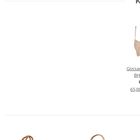
K
Gossa
BH
65,0