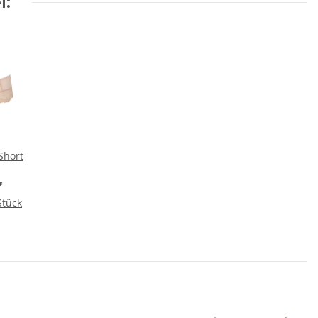
l:
Short
*
Stück