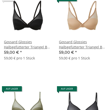
Gossard Glossies
Gossard Glossies
Halbgefütterter Triangel BH
Halbgefütterter Triangel BH
Black
Nude
59,00 €
*
59,00 €
*
59,00 € pro 1 Stück
59,00 € pro 1 Stück
AUF LAGER
AUF LAGER