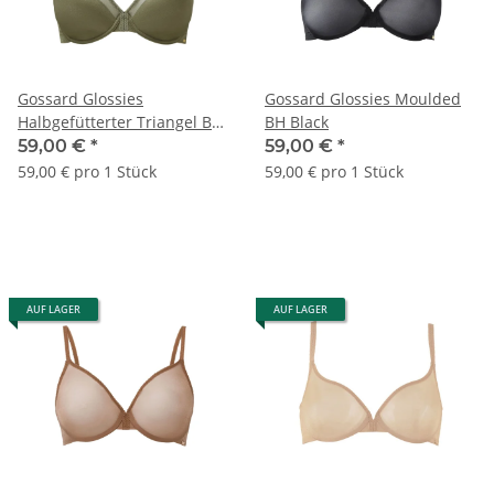
Gossard Glossies
Gossard Glossies Moulded
Halbgefütterter Triangel BH
BH Black
Sage
59,00 €
*
59,00 €
*
59,00 € pro 1 Stück
59,00 € pro 1 Stück
AUF LAGER
AUF LAGER