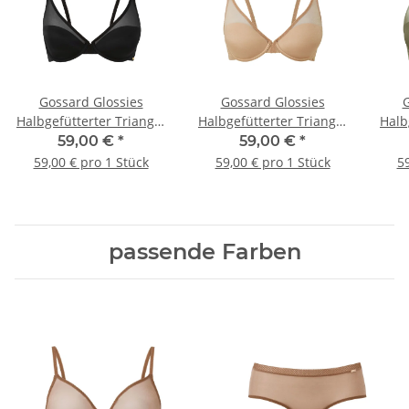
Gossard Glossies
Gossard Glossies
G
Halbgefütterter Triangel
Halbgefütterter Triangel
Halb
BH Black
BH Nude
59,00 €
*
59,00 €
*
59,00 € pro 1 Stück
59,00 € pro 1 Stück
59
passende Farben