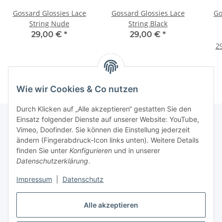
Gossard Glossies Lace
Gossard Glossies Lace
Go
String Nude
String Black
29,00 €
*
29,00 €
*
29
Wie wir Cookies & Co nutzen
Durch Klicken auf „Alle akzeptieren“ gestatten Sie den
Einsatz folgender Dienste auf unserer Website: YouTube,
Vimeo, Doofinder. Sie können die Einstellung jederzeit
Informationen
ändern (Fingerabdruck-Icon links unten). Weitere Details
finden Sie unter
Konfigurieren
und in unserer
Datenschutzerklärung
.
Gesetzliche Informationen
Impressum
|
Datenschutz
Alle akzeptieren
Vertrag widerrufen