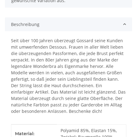
gewünschte Variation aus.
Beschreibung
Seit über 100 Jahren überzeugt Gossard seine Kunden
mit umwerfenden Dessous. Frauen in aller Welt lieben
die überzeugenden Passformen, die jede Brust perfekt
verpackt. In den 80er Jahren ging aus der Marke der
legendäre Wonderbra als Eigenmarke hervor. Alle
Modelle werden in vielen, auch ausgefallenen Größen
gefertigt, so daß jeder sein Lieblingsteil finden kann.
Der String lässt die Haut durchscheinen. Ein
einfarbiger Artikel. Das Material ist leicht glänzend. Das
Material überzeugt durch seine glatte Oberfläche. Der
natürliche Farbton passt zu jeder Garderobe im Alltag
oder besonderen Anlässen. Beschenke dich!
Produkteigenschaft
Wert
Polyamid 85%, Elastan 15%,
Material:
Zwickel: Baumwolle 100%