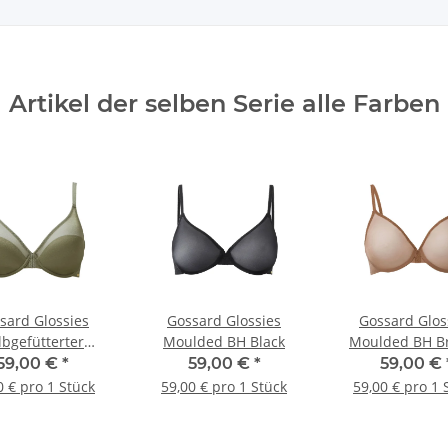
Artikel der selben Serie alle Farben
sard Glossies
Gossard Glossies
Gossard Glos
lbgefütterter
Moulded BH Black
Moulded BH B
angel BH Sage
59,00 €
*
59,00 €
*
59,00 €
0 € pro 1 Stück
59,00 € pro 1 Stück
59,00 € pro 1 