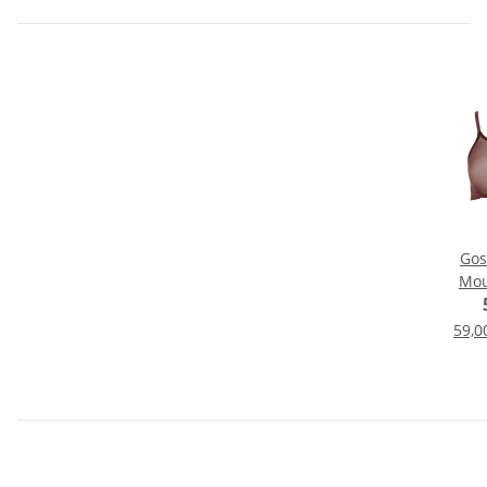
Gos
Mou
59,0