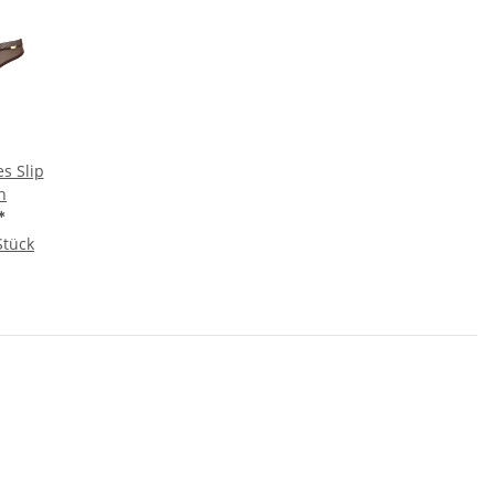
s Slip
n
*
Stück