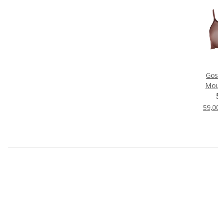
Gos
Mou
59,0