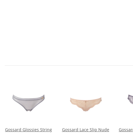
Gossard Glossies String
Gossard Lace Slip Nude
Gossard