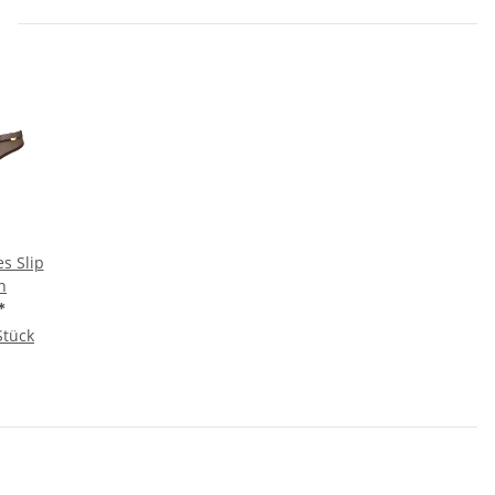
s Slip
n
*
Stück