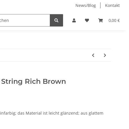
News/Blog
Kontakt
Jenny-Bell (made in Germany)
0,00 €
 String Rich Brown
einfarbig; das Material ist leicht glänzend; aus glattem