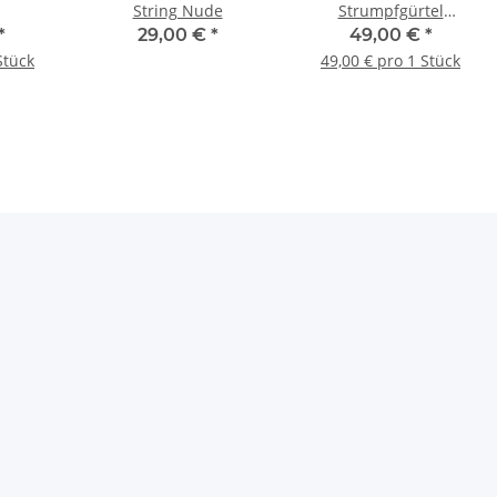
String Nude
Strumpfgürtel
Black/Grey
*
29,00 €
*
49,00 €
*
Stück
49,00 € pro 1 Stück