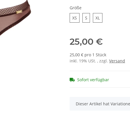
Größe
XS
S
XL
XS
S
XL
25,00 €
25,00 € pro 1 Stück
inkl. 19% USt. , zzgl.
Versand
Sofort verfügbar
x
Dieser Artikel hat Variatio