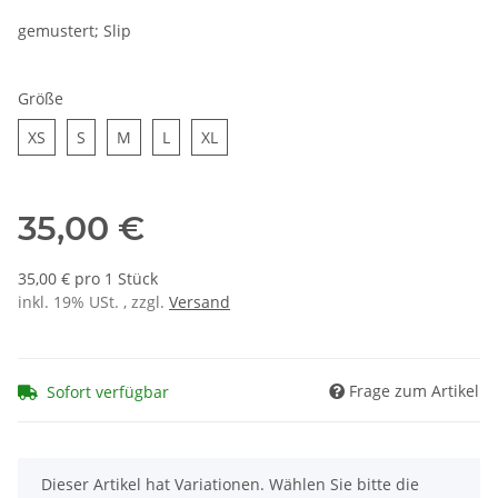
gemustert; Slip
Größe
XS
S
M
L
XL
XS
S
M
L
XL
35,00 €
35,00 € pro 1 Stück
inkl. 19% USt. , zzgl.
Versand
Frage zum Artikel
Sofort verfügbar
x
Dieser Artikel hat Variationen. Wählen Sie bitte die