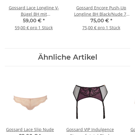
Gossard Lace Longline V-
Gossard Encore Push-Up
Bügel BH mit
Longline BH Black/Nude 75
Frontverschluss Platin 75 E
E
59,00 €
*
75,00 €
*
59,00 € pro 1 Stück
75,00 € pro 1 Stück
Ähnliche Artikel
Gossard Lace Slip Nude
Gossard VIP Indulgence
Go