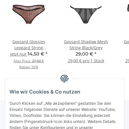
Gossard Glossies
Gossard Shadow Mesh
Go
Leopard String
String Black/Grey
Black/Red
jetzt nur
14,50 €
*
29,00 €
*
29,00 € pro 1 Stück
29
Alter Preis:
29,00 €
Rabatt:
50%
Wie wir Cookies & Co nutzen
Durch Klicken auf „Alle akzeptieren“ gestatten Sie den
Einsatz folgender Dienste auf unserer Website: YouTube,
Vimeo, Doofinder. Sie können die Einstellung jederzeit
Informationen
ändern (Fingerabdruck-Icon links unten). Weitere Details
finden Sie unter
Konfigurieren
und in unserer