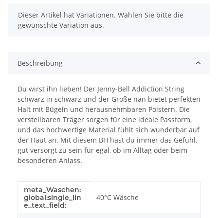
x
Dieser Artikel hat Variationen. Wählen Sie bitte die
gewünschte Variation aus.
Beschreibung
Du wirst ihn lieben! Der Jenny-Bell Addiction String
schwarz in schwarz und der Größe nan bietet perfekten
Halt mit Bügeln und herausnehmbaren Polstern. Die
verstellbaren Träger sorgen für eine ideale Passform,
und das hochwertige Material fühlt sich wunderbar auf
der Haut an. Mit diesem BH hast du immer das Gefühl,
gut versorgt zu sein für egal, ob im Alltag oder beim
besonderen Anlass.
meta_Waschen:
Produkteigenschaft
Wert
40°C Wäsche
global:single_lin
e_text_field: