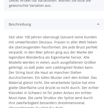
x
Dieser Artikel hat Variationen. Wählen Sie bitte die
gewünschte Variation aus.
Beschreibung
Seit über 100 Jahren überzeugt Gossard seine Kunden
mit umwerfenden Dessous. Frauen in aller Welt lieben
die überzeugenden Passformen, die jede Brust perfekt
verpackt. In den 80er Jahren ging aus der Marke der
legendäre Wonderbra als Eigenmarke hervor. Alle
Modelle werden in vielen, auch ausgefallenen Größen
gefertigt, so daß jeder sein Lieblingsteil finden kann.
Der String lässt die Haut an manchen Stellen
durchscheinen. Ein tolles Muster ziert den Artikel. Das
Material glänzt nicht. Die verarbeitete Spitze hat eine
glatte Oberfläche und drückt so nicht durch. Der echter
Klassiker in Schwarz ist für jeden Anlass ein echtes
Must-Have. Die zarte Struktur der Spitze wird durch
ihre zweifarbigkeit besonders dreidimensional.
Überwältigende Qualität für dich!