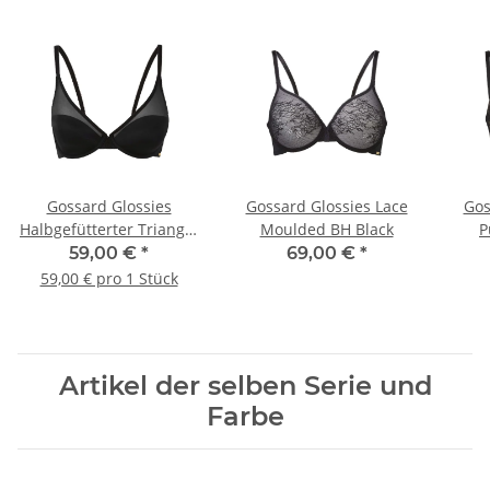
Gossard Glossies
Gossard Glossies Lace
Gos
Halbgefütterter Triangel
Moulded BH Black
P
BH Black
59,00 €
*
69,00 €
*
59,00 € pro 1 Stück
Artikel der selben Serie und
Farbe