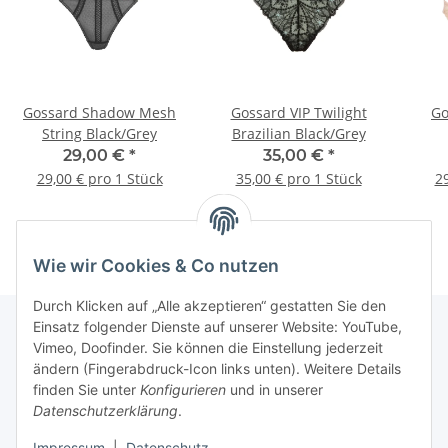
Gossard Shadow Mesh
Gossard VIP Twilight
Go
String Black/Grey
Brazilian Black/Grey
29,00 €
*
35,00 €
*
29,00 € pro 1 Stück
35,00 € pro 1 Stück
29
Wie wir Cookies & Co nutzen
Durch Klicken auf „Alle akzeptieren“ gestatten Sie den
Einsatz folgender Dienste auf unserer Website: YouTube,
Vimeo, Doofinder. Sie können die Einstellung jederzeit
Informationen
ändern (Fingerabdruck-Icon links unten). Weitere Details
finden Sie unter
Konfigurieren
und in unserer
Datenschutzerklärung
.
Gesetzliche Informationen
Impressum
|
Datenschutz