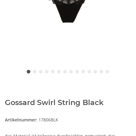
Gossard Swirl String Black
Artikelnummer:
17806BLK
das Material ist teilweise durchsichtig; gemustert; das