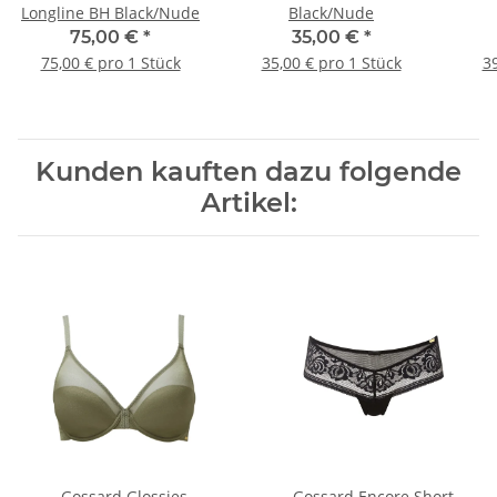
Longline BH Black/Nude
Black/Nude
75,00 €
*
35,00 €
*
75,00 € pro 1 Stück
35,00 € pro 1 Stück
39
Kunden kauften dazu folgende
Artikel:
Gossard Glossies
Gossard Encore Short