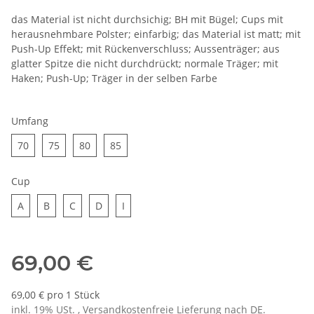
das Material ist nicht durchsichig; BH mit Bügel; Cups mit
herausnehmbare Polster; einfarbig; das Material ist matt; mit
Push-Up Effekt; mit Rückenverschluss; Aussenträger; aus
glatter Spitze die nicht durchdrückt; normale Träger; mit
Haken; Push-Up; Träger in der selben Farbe
Umfang
70
75
80
85
70
75
80
85
Cup
A
B
C
D
I
A
B
C
D
I
69,00 €
69,00 € pro 1 Stück
inkl. 19% USt. , Versandkostenfreie Lieferung nach
DE
.