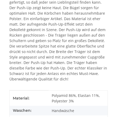
gefertigt, so daß jeder sein Lieblingsteil finden kann.
Der Push-Up zeigt keine Haut. Die Bügel sorgen für
optimalen Halt. Die Körbchen haben herausnehmbare
Polster. Ein einfarbiger Artikel. Das Material ist eher
matt. Der aufregende Push-Up-Effekt setzt dein
Dekolleté gekonnt in Szene. Der Push-Up wird auf dem
Rücken geschlossen - Die Träger liegen außen auf den
Schultern und geben so Platz für ein großes Dekolleté.
Die verarbeitete Spitze hat eine glatte Oberfläche und
drückt so nicht durch. Die Breite der Träger ist dem
Style angepasst und wird mit zunehmender Cupgröße
breiter. Der Push-Up hat Haken. Die Träger haben
dieselbe Farbe wie der Push-Up. Der echter Klassiker in
Schwarz ist für jeden Anlass ein echtes Must-Have.
Überwältigende Qualität für dich!
Produkteigenschaft
Wert
Polyamid 86%, Elastan 11%,
Material:
Polyester 3%
Waschen:
Handwäsche