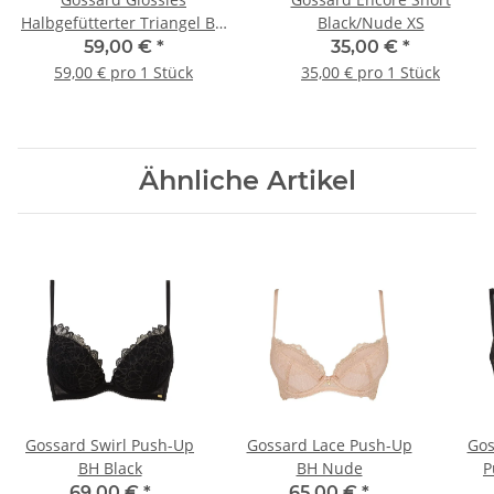
Halbgefütterter Triangel BH
Black/Nude XS
Sage 80 A
59,00 €
*
35,00 €
*
59,00 € pro 1 Stück
35,00 € pro 1 Stück
Ähnliche Artikel
Gossard Swirl Push-Up
Gossard Lace Push-Up
Gos
BH Black
BH Nude
P
69,00 €
*
65,00 €
*