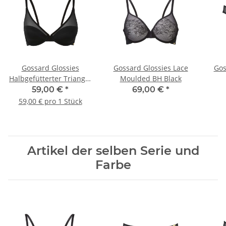
Gossard Glossies
Gossard Glossies Lace
Gos
Halbgefütterter Triangel
Moulded BH Black
BH Black
59,00 €
*
69,00 €
*
59,00 € pro 1 Stück
Artikel der selben Serie und
Farbe