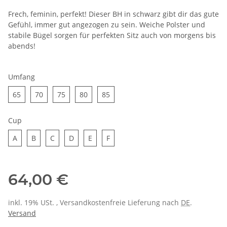
Frech, feminin, perfekt! Dieser BH in schwarz gibt dir das gute
Gefühl, immer gut angezogen zu sein. Weiche Polster und
stabile Bügel sorgen für perfekten Sitz auch von morgens bis
abends!
Umfang
65
70
75
80
85
65
70
75
80
85
Cup
A
B
C
D
E
F
A
B
C
D
E
F
64,00 €
inkl. 19% USt. , Versandkostenfreie Lieferung nach
DE
.
Versand