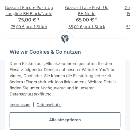
Gossard Encore Push-Up
Gossard Lace Push-Up
Go
Longline BH Black/Nude
BH Nude
P
75,00 €
*
65,00 €
*
75,00 € pro 1 Stück
65,00 € pro 1 Stück
59
Wie wir Cookies & Co nutzen
Durch Klicken auf „Alle akzeptieren“ gestatten Sie den
Einsatz folgender Dienste auf unserer Website: YouTube,
Vimeo, Doofinder. Sie können die Einstellung jederzeit
Informationen
ändern (Fingerabdruck-Icon links unten). Weitere Details
finden Sie unter
Konfigurieren
und in unserer
Datenschutzerklärung
.
Gesetzliche Informationen
Impressum
|
Datenschutz
Alle akzeptieren
Vertrag widerrufen