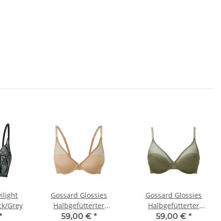
ilight
Gossard Glossies
Gossard Glossies
ck/Grey
Halbgefütterter
Halbgefütterter
Triangel BH Nude
Triangel BH Sage
*
59,00 €
*
59,00 €
*