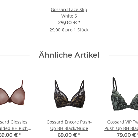
Gossard Lace Slip
White S
29,00 €
*
29,00 € pro 1 Stück
Ähnliche Artikel
sard Glossies
Gossard Encore Push-
Gossard VIP Tw
lded BH Rich
Up BH Black/Nude
Push-Up BH Bla
Brown
59,00 €
*
69,00 €
*
79,00 €