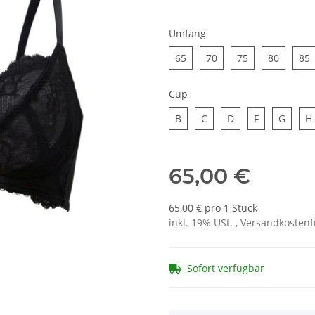
Umfang
65
70
75
80
8
65
70
75
80
85
Cup
B
C
D
F
G
B
C
D
F
G
H
65,00 €
65,00 € pro 1 Stück
inkl. 19% USt. , Versandkosten
Sofort verfügbar