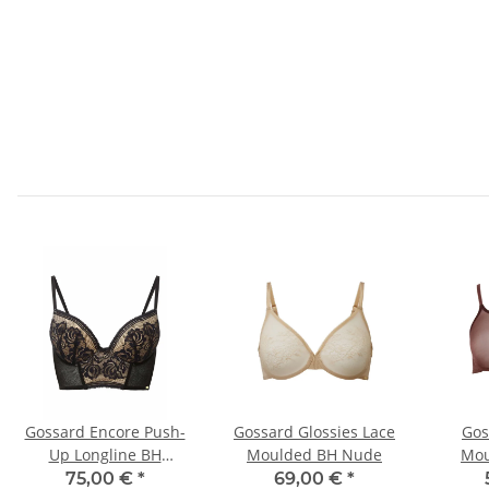
Gossard Encore Push-
Gossard Glossies Lace
Gos
Up Longline BH
Moulded BH Nude
Mou
Black/Nude
75,00 €
*
69,00 €
*