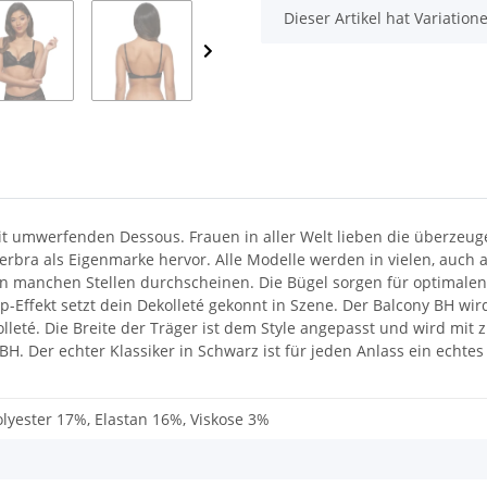
x
Dieser Artikel hat Variatio
t umwerfenden Dessous. Frauen in aller Welt lieben die überzeuge
bra als Eigenmarke hervor. Alle Modelle werden in vielen, auch au
 an manchen Stellen durchscheinen. Die Bügel sorgen für optimalen 
Up-Effekt setzt dein Dekolleté gekonnt in Szene. Der Balcony BH w
olleté. Die Breite der Träger ist dem Style angepasst und wird mi
H. Der echter Klassiker in Schwarz ist für jeden Anlass ein echtes
lyester 17%, Elastan 16%, Viskose 3%