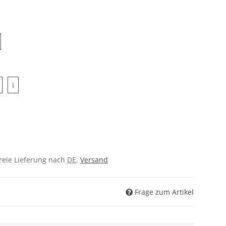
5
H
I
I
freie Lieferung nach
DE
.
Versand
Frage zum Artikel