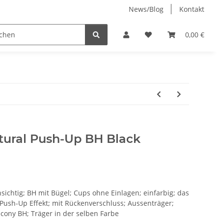
News/Blog
Kontakt
Jenny-Bell (made in Germany)
0,00 €
tural Push-Up BH Black
hsichtig; BH mit Bügel; Cups ohne Einlagen; einfarbig; das
 Push-Up Effekt; mit Rückenverschluss; Aussenträger;
cony BH; Träger in der selben Farbe