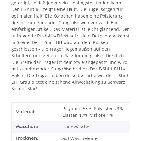
gefertigt, so daß jeder sein Lieblingsteil finden kann.
Der T-Shirt BH zeigt keine Haut. Die Bügel sorgen für
optimalen Halt. Die Körbchen haben eine Polsterung,
die mit zunehmender Cupgröße weniger wird. Ein
einfarbiger Artikel. Das Material ist leicht glänzend. Der
aufregende Push-Up-Effekt setzt dein Dekolleté gekonnt
in Szene. Der T-Shirt BH wird auf dem Rücken
geschlossen - Die Träger liegen außen auf den
Schultern und geben so Platz für ein großes Dekolleté.
Die Breite der Träger ist dem Style angepasst und wird
mit zunehmender Cupgröße breiter. Der T-Shirt BH hat
Haken. Die Träger haben dieselbe Farbe wie der T-Shirt
BH. Grau bietet eine schöne Abwechslung zu Schwarz.
Sei der Star!
Produkteigenschaft
Wert
Polyamid 53%, Polyester 29%,
Material:
Elastan 17%, Viskose 1%
Waschen:
Handwäsche
Trocknen:
auf Wäscheleine