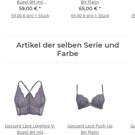
Bügel BH mit
BH Platin
Frontverschluss Platin
59,00 €
*
65,00 €
*
59,00 € pro 1 Stück
65,00 € pro 1 Stück
35
Artikel der selben Serie und
Farbe
Gossard Lace Longline V-
Gossard Lace Push-Up
Go
Bügel BH mit
BH Platin