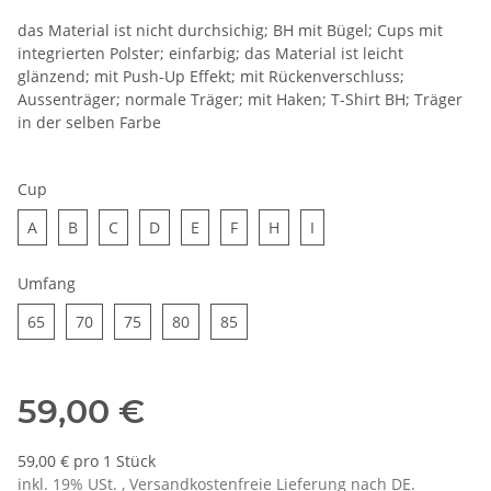
das Material ist nicht durchsichig; BH mit Bügel; Cups mit
integrierten Polster; einfarbig; das Material ist leicht
glänzend; mit Push-Up Effekt; mit Rückenverschluss;
Aussenträger; normale Träger; mit Haken; T-Shirt BH; Träger
in der selben Farbe
Cup
A
B
C
D
E
F
H
I
A
B
C
D
E
F
H
I
Umfang
65
70
75
80
85
65
70
75
80
85
59,00 €
59,00 € pro 1 Stück
inkl. 19% USt. , Versandkostenfreie Lieferung nach
DE
.