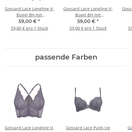
Gossard Lace Longline V-
Gossard Lace Longline V-
Goss
Bügel BH mit
Bügel BH mit
Frontverschluss Black
Frontverschluss Platin
Fro
59,00 €
*
59,00 €
*
59,00 € pro 1 Stück
59,00 € pro 1 Stück
59
passende Farben
Gossard Lace Longline V-
Gossard Lace Push-Up
Go