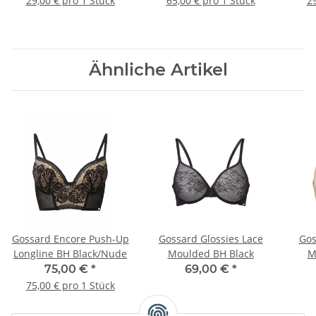
29,00 € pro 1 Stück
65,00 € pro 1 Stück
29
Ähnliche Artikel
Gossard Encore Push-Up
Gossard Glossies Lace
Gos
Longline BH Black/Nude
Moulded BH Black
M
75,00 €
*
69,00 €
*
75,00 € pro 1 Stück