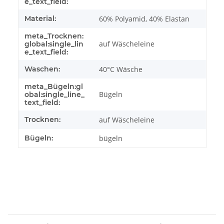
e_text_field:
Material:
60% Polyamid, 40% Elastan
meta_Trocknen:
auf Wäscheleine
global:single_lin
e_text_field:
Waschen:
40°C Wäsche
meta_Bügeln:gl
Bügeln
obal:single_line_
text_field:
Trocknen:
auf Wäscheleine
Bügeln:
bügeln