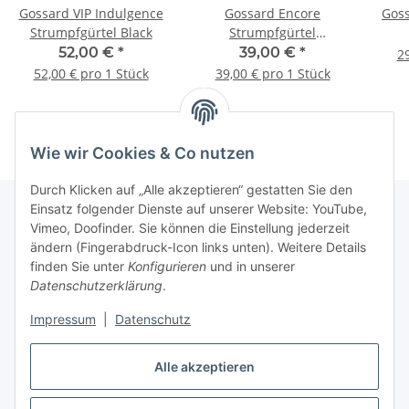
Gossard VIP Indulgence
Gossard Encore
Goss
Strumpfgürtel Black
Strumpfgürtel
Black/Nude
52,00 €
*
39,00 €
*
29
52,00 € pro 1 Stück
39,00 € pro 1 Stück
Wie wir Cookies & Co nutzen
Durch Klicken auf „Alle akzeptieren“ gestatten Sie den
Einsatz folgender Dienste auf unserer Website: YouTube,
Vimeo, Doofinder. Sie können die Einstellung jederzeit
Informationen
ändern (Fingerabdruck-Icon links unten). Weitere Details
finden Sie unter
Konfigurieren
und in unserer
Datenschutzerklärung
.
Gesetzliche Informationen
Impressum
|
Datenschutz
Alle akzeptieren
Vertrag widerrufen