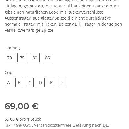
Einlagen; gemustert; das Material hat keinen Glanz; der BH
gibt einen natürlichen Look; mit Rückenverschluss;
Aussenträger; aus glatter Spitze die nicht durchdrückt;
normale Träger; mit Haken; Balcony BH; Träger in der selben
Farbe; zweifarbige Spitze
Umfang
70
75
80
85
70
75
80
85
Cup
A
B
C
D
E
F
A
B
C
D
E
F
69,00 €
69,00 € pro 1 Stück
inkl. 19% USt. , Versandkostenfreie Lieferung nach
DE
.