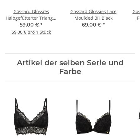
Gossard Glossies
Gossard Glossies Lace
Gos
Halbgefütterter Triangel
Moulded BH Black
P
BH Black
59,00 €
*
69,00 €
*
59,00 € pro 1 Stück
Artikel der selben Serie und
Farbe