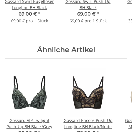
Gossard Swirl Bügelloser
Gossard Swirl Push-Up
Go
Longline BH Black
BH Black
69,00 €
*
69,00 €
*
69,00 € pro 1 Stück
69,00 € pro 1 Stück
35
Ähnliche Artikel
Gossard VIP Twilight
Gossard Encore Push-Up
Gos
Push-Up BH Black/Grey
Longline BH Black/Nude
M