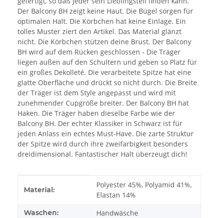
gefertigt, so daß jeder sein Lieblingsteil finden kann.
Der Balcony BH zeigt keine Haut. Die Bügel sorgen für
optimalen Halt. Die Körbchen hat keine Einlage. Ein
tolles Muster ziert den Artikel. Das Material glänzt
nicht. Die Körbchen stützen deine Brust. Der Balcony
BH wird auf dem Rücken geschlossen - Die Träger
liegen außen auf den Schultern und geben so Platz für
ein großes Dekolleté. Die verarbeitete Spitze hat eine
glatte Oberfläche und drückt so nicht durch. Die Breite
der Träger ist dem Style angepasst und wird mit
zunehmender Cupgröße breiter. Der Balcony BH hat
Haken. Die Träger haben dieselbe Farbe wie der
Balcony BH. Der echter Klassiker in Schwarz ist für
jeden Anlass ein echtes Must-Have. Die zarte Struktur
der Spitze wird durch ihre zweifarbigkeit besonders
dreidimensional. Fantastischer Halt überzeugt dich!
Produkteigenschaft
Wert
Polyester 45%, Polyamid 41%,
Material:
Elastan 14%
Waschen:
Handwäsche