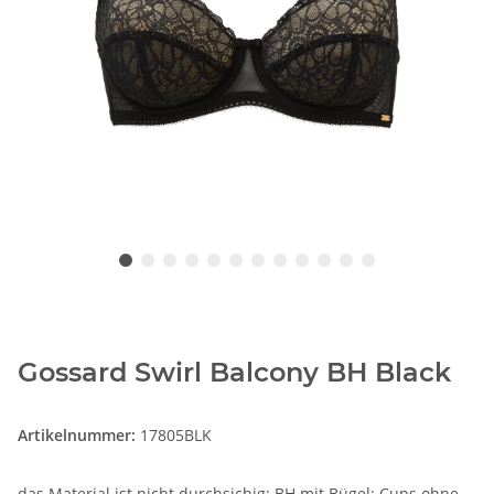
Gossard Swirl Balcony BH Black
Artikelnummer:
17805BLK
das Material ist nicht durchsichig; BH mit Bügel; Cups ohne