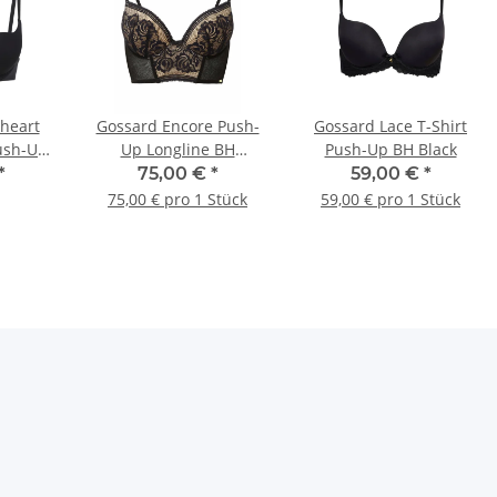
heart
Gossard Encore Push-
Gossard Lace T-Shirt
Push-Up
Up Longline BH
Push-Up BH Black
Black/Nude
*
75,00 €
*
59,00 €
*
75,00 € pro 1 Stück
59,00 € pro 1 Stück