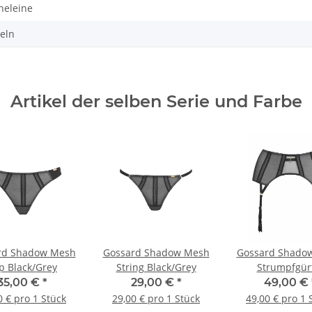
heleine
eln
Artikel der selben Serie und Farbe
rd Shadow Mesh
Gossard Shadow Mesh
Gossard Shado
ip Black/Grey
String Black/Grey
Strumpfgür
Black/Gre
35,00 €
*
29,00 €
*
49,00 €
0 € pro 1 Stück
29,00 € pro 1 Stück
49,00 € pro 1 