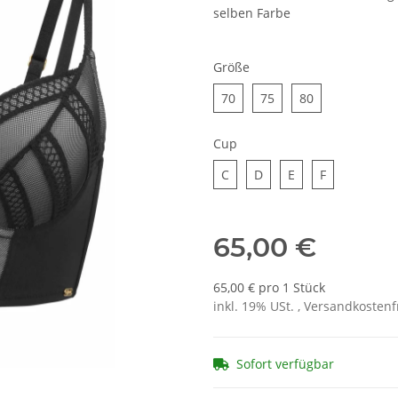
selben Farbe
Größe
70
75
80
70
75
80
Cup
C
D
E
F
C
D
E
F
65,00 €
65,00 € pro 1 Stück
inkl. 19% USt. , Versandkosten
Sofort verfügbar