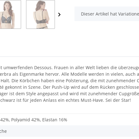
x
Dieser Artikel hat Variatio
t umwerfenden Dessous. Frauen in aller Welt lieben die überzeuge
bra als Eigenmarke hervor. Alle Modelle werden in vielen, auch au
en Halt. Die Körbchen haben eine Polsterung, die mit zunehmender C
leté gekonnt in Szene. Der Push-Up wird auf dem Rücken geschlosse
 Träger ist dem Style angepasst und wird mit zunehmender Cupgröß
chwarz ist für jeden Anlass ein echtes Must-Have. Sei der Star!
 42%, Polyamid 42%, Elastan 16%
che