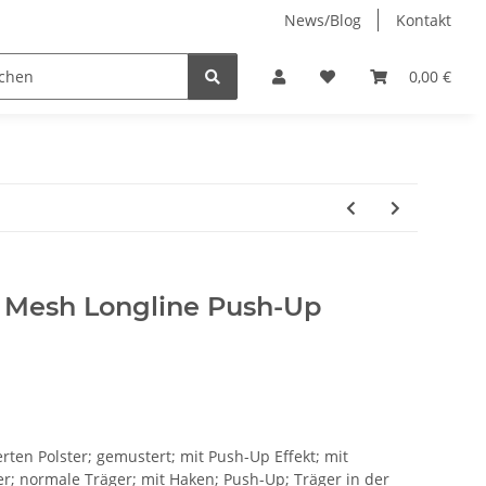
News/Blog
Kontakt
Jenny-Bell (made in Germany)
0,00 €
 Mesh Longline Push-Up
rten Polster; gemustert; mit Push-Up Effekt; mit
r; normale Träger; mit Haken; Push-Up; Träger in der