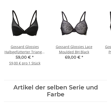
Gossard Glossies
Gossard Glossies Lace
Gos
Halbgefütterter Triangel
Moulded BH Black
P
BH Black
59,00 €
*
69,00 €
*
59,00 € pro 1 Stück
Artikel der selben Serie und
Farbe