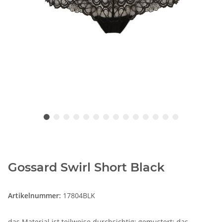
Gossard Swirl Short Black
Artikelnummer:
17804BLK
das Material ist teilweise durchsichtig; gemustert; das