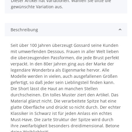
x
Dieser Artikel hat Variationen. Wählen Sie bitte die
gewünschte Variation aus.
Beschreibung
Seit über 100 Jahren überzeugt Gossard seine Kunden
mit umwerfenden Dessous. Frauen in aller Welt lieben
die überzeugenden Passformen, die jede Brust perfekt
verpackt. In den 80er Jahren ging aus der Marke der
legendäre Wonderbra als Eigenmarke hervor. Alle
Modelle werden in vielen, auch ausgefallenen Größen
gefertigt, so daß jeder sein Lieblingsteil finden kann.
Die Short lässt die Haut an manchen Stellen
durchscheinen. Ein tolles Muster ziert den Artikel. Das
Material glänzt nicht. Die verarbeitete Spitze hat eine
glatte Oberfläche und drückt so nicht durch. Der echter
Klassiker in Schwarz ist für jeden Anlass ein echtes
Must-Have. Die zarte Struktur der Spitze wird durch
ihre zweifarbigkeit besonders dreidimensional. Betone
deine Weiblichkeit!