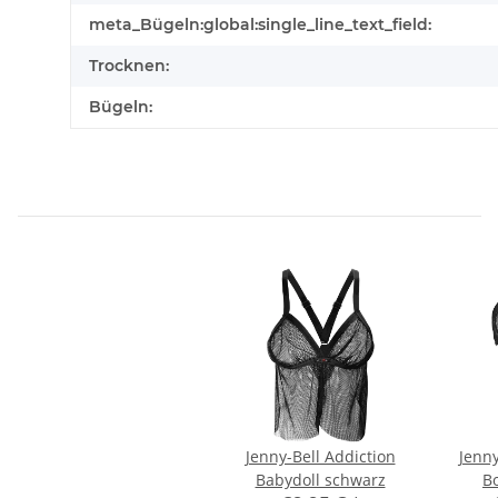
meta_Bügeln:global:single_line_text_field:
Trocknen:
Bügeln:
Jenny-Bell Addiction
Jenny
Babydoll schwarz
B