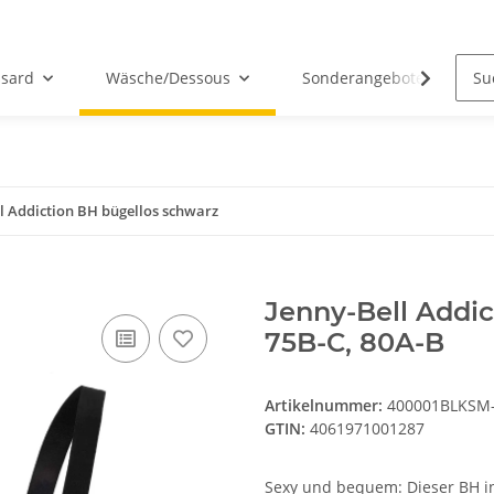
sard
Wäsche/Dessous
Sonderangebote
l Addiction BH bügellos schwarz
Jenny-Bell Addi
75B-C, 80A-B
Artikelnummer:
400001BLKSM-
GTIN:
4061971001287
Sexy und bequem: Dieser BH in