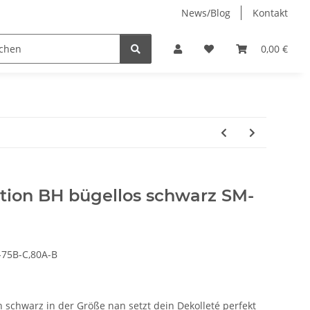
News/Blog
Kontakt
Jenny-Bell (made in Germany)
0,00 €
ction BH bügellos schwarz SM-
75B-C,80A-B
 schwarz in der Größe nan setzt dein Dekolleté perfekt