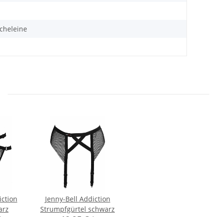
cheleine
iction
Jenny-Bell Addiction
arz
Strumpfgürtel schwarz