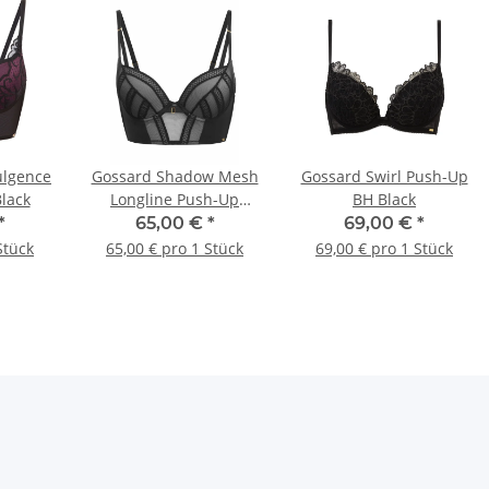
ulgence
Gossard Shadow Mesh
Gossard Swirl Push-Up
lack
Longline Push-Up
BH Black
Black/Grey
*
65,00 €
*
69,00 €
*
Stück
65,00 € pro 1 Stück
69,00 € pro 1 Stück