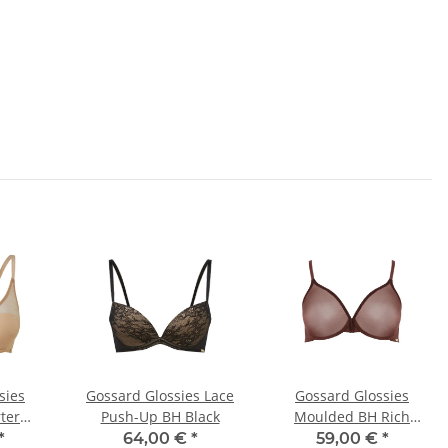
sies
Gossard Glossies Lace
Gossard Glossies
ter
Push-Up BH Black
Moulded BH Rich
Nude
Brown
*
64,00 €
*
59,00 €
*