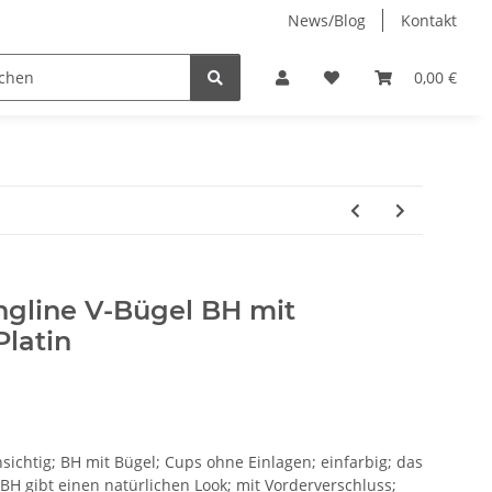
News/Blog
Kontakt
Jenny-Bell (made in Germany)
0,00 €
ngline V-Bügel BH mit
Platin
hsichtig; BH mit Bügel; Cups ohne Einlagen; einfarbig; das
 BH gibt einen natürlichen Look; mit Vorderverschluss;