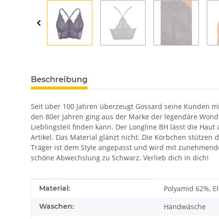
Beschreibung
Seit über 100 Jahren überzeugt Gossard seine Kunden mi
den 80er Jahren ging aus der Marke der legendäre Wonder
Lieblingsteil finden kann. Der Longline BH lässt die Hau
Artikel. Das Material glänzt nicht. Die Körbchen stütze
Träger ist dem Style angepasst und wird mit zunehmender
schöne Abwechslung zu Schwarz. Verlieb dich in dich!
Produkteigenschaft
Wert
Material:
Polyamid 62%, El
Waschen:
Handwäsche