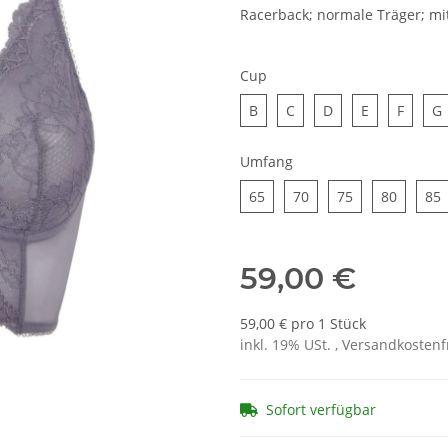
Racerback; normale Träger; mit
Cup
B
C
D
E
F
B
C
D
E
F
G
Umfang
65
70
75
80
8
65
70
75
80
85
59,00 €
59,00 € pro 1 Stück
inkl. 19% USt. , Versandkosten
Sofort verfügbar