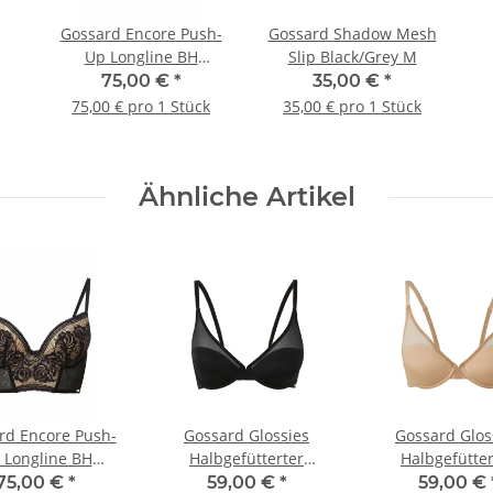
Gossard Encore Push-
Gossard Shadow Mesh
Up Longline BH
Slip Black/Grey M
Black/Nude 75 E
75,00 €
*
35,00 €
*
75,00 € pro 1 Stück
35,00 € pro 1 Stück
Ähnliche Artikel
rd Encore Push-
Gossard Glossies
Gossard Glos
 Longline BH
Halbgefütterter
Halbgefütter
Black/Nude
Triangel BH Black
Triangel BH 
75,00 €
*
59,00 €
*
59,00 €