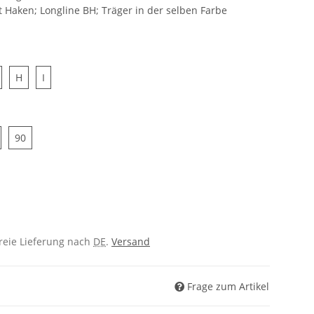
 Haken; Longline BH; Träger in der selben Farbe
G
H
I
H
I
5
90
90
freie Lieferung nach
DE
.
Versand
Frage zum Artikel