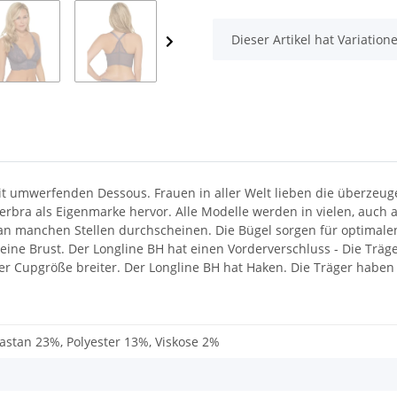
x
Dieser Artikel hat Variatio
t umwerfenden Dessous. Frauen in aller Welt lieben die überzeuge
bra als Eigenmarke hervor. Alle Modelle werden in vielen, auch au
t an manchen Stellen durchscheinen. Die Bügel sorgen für optimalen
n deine Brust. Der Longline BH hat einen Vorderverschluss - Die T
 Cupgröße breiter. Der Longline BH hat Haken. Die Träger haben d
astan 23%, Polyester 13%, Viskose 2%