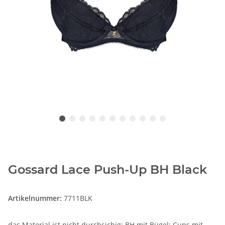
Gossard Lace Push-Up BH Black
Artikelnummer:
7711BLK
das Material ist nicht durchsichig; BH mit Bügel; Cups mit