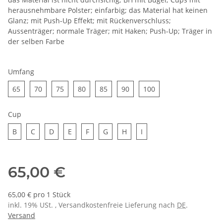
herausnehmbare Polster; einfarbig; das Material hat keinen
Glanz; mit Push-Up Effekt; mit Rückenverschluss;
Aussenträger; normale Träger; mit Haken; Push-Up; Träger in
der selben Farbe
Umfang
65
70
75
80
85
90
100
65
70
75
80
85
90
100
Cup
B
C
D
E
F
G
H
I
B
C
D
E
F
G
H
I
65,00 €
65,00 € pro 1 Stück
inkl. 19% USt. , Versandkostenfreie Lieferung nach
DE
.
Versand