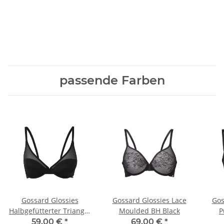
passende Farben
Gossard Glossies
Gossard Glossies Lace
Gos
Halbgefütterter Triangel
Moulded BH Black
P
BH Black
59,00 €
*
69,00 €
*