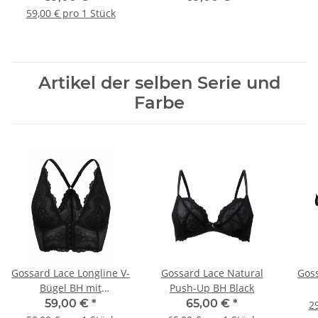
59,00 € pro 1 Stück
Artikel der selben Serie und
Farbe
Gossard Lace Longline V-
Gossard Lace Natural
Goss
Bügel BH mit
Push-Up BH Black
Frontverschluss Black
59,00 €
*
65,00 €
*
29