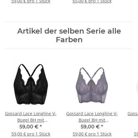
59,00 € pro 1 Stück
65,00 € pro 1 Stück
Artikel der selben Serie alle
Farben
Gossard Lace Longline V-
Gossard Lace Longline V-
Goss
Bügel BH mit
Bügel BH mit
Frontverschluss Black
Frontverschluss Platin
Fro
59,00 €
*
59,00 €
*
59,00 € pro 1 Stück
59,00 € pro 1 Stück
59