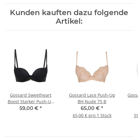
Kunden kauften dazu folgende
Artikel:
Gossard Sweetheart
Gossard Lace Push-Up
Goss
Boost Starker Push-Up
BH Nude 75 B
BH Black 75 E
Fro
59,00 €
*
65,00 €
*
65,00 € pro 1 Stück
59