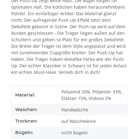
Der Push-Up zeigt keine Haut. Die Bügel sorgen für
optimalen Halt. Die Körbchen haben herausnehmbare
Polster. Ein einfarbiger Artikel. Das Material glänzt
nicht. Der aufregende Push-Up-Effekt setzt dein
Dekolleté gekonnt in Szene. Der Push-Up wird auf dem
Rücken geschlossen - Die Träger liegen außen auf den
Schultern und geben so Platz für ein großes Dekolleté.
Die Breite der Träger ist dem Style angepasst und wird
mit zunehmender Cupgröße breiter. Der Push-Up hat
Haken. Die Träger haben dieselbe Farbe wie der Push-
Up. Der echter Klassiker in Schwarz ist für jeden Anlass
ein echtes Must-Have. Verlieb dich in dich!
Produkteigenschaft
Wert
Polyamid 50%, Polyester 33%,
Material:
Elastan 15%, Viskose 2%
Waschen:
Handwäsche
Trocknen:
auf Wäscheleine
Bügeln:
nicht bügeln