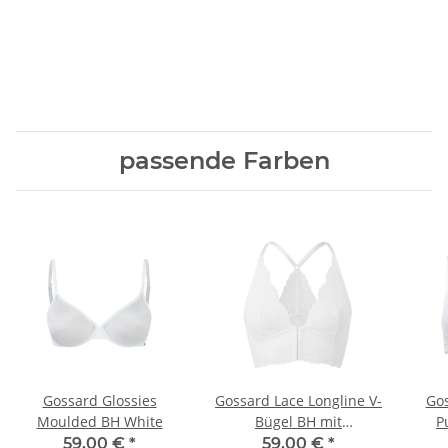
passende Farben
Gossard Glossies
Gossard Lace Longline V-
Gos
Moulded BH White
Bügel BH mit
P
Frontverschluss White
59,00 €
*
59,00 €
*