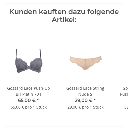
Kunden kauften dazu folgende
Artikel:
Gossard Lace Push-Up
Gossard Lace String
Go
BH Platin 70 I
Nude S
Pus
65,00 €
*
29,00 €
*
65,00 € pro 1 Stück
29,00 € pro 1 Stück
59