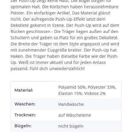
Der Push-Up zeigt keine Haut. Die Bügel sorgen für
optimalen Halt. Die Körbchen haben herausnehmbare
Polster. Ein einfarbiger Artikel. Das Material glänzt
nicht. Der aufregende Push-Up-Effekt setzt dein
Dekolleté gekonnt in Szene. Der Push-Up wird auf dem
Rücken geschlossen - Die Träger liegen außen auf den
Schultern und geben so Platz für ein großes Dekolleté.
Die Breite der Träger ist dem Style angepasst und wird
mit zunehmender Cupgröße breiter. Der Push-Up hat
Haken. Die Träger haben dieselbe Farbe wie der Push-
Up. Weiß ist immer aktuell und für jeden Anlass
passend. Fühl dich unwiederstehlich!
Produkteigenschaft
Wert
Polyamid 50%, Polyester 33%,
Material:
Elastan 15%, Viskose 2%
Waschen:
Handwäsche
Trocknen:
auf Wäscheleine
Bügeln:
nicht bügeln