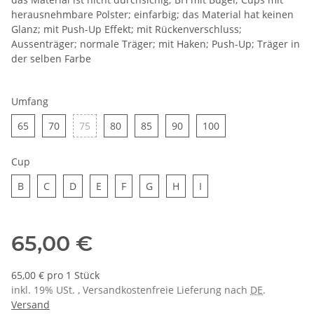
herausnehmbare Polster; einfarbig; das Material hat keinen
Glanz; mit Push-Up Effekt; mit Rückenverschluss;
Aussenträger; normale Träger; mit Haken; Push-Up; Träger in
der selben Farbe
Umfang
65
70
75
80
85
90
100
65
70
75
80
85
90
100
Cup
B
C
D
E
F
G
H
I
B
C
D
E
F
G
H
I
65,00 €
65,00 € pro 1 Stück
inkl. 19% USt. , Versandkostenfreie Lieferung nach
DE
.
Versand