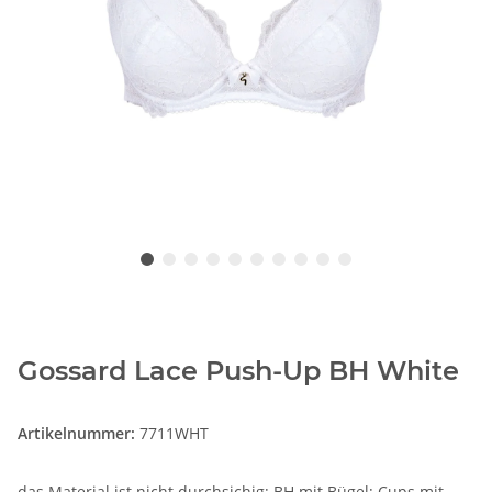
Gossard Lace Push-Up BH White
Artikelnummer:
7711WHT
das Material ist nicht durchsichig; BH mit Bügel; Cups mit