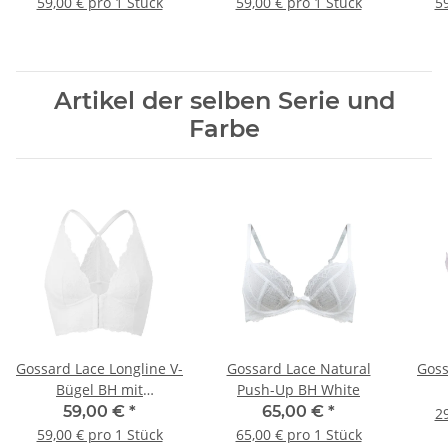
59,00 € pro 1 Stück
59,00 € pro 1 Stück
59
Artikel der selben Serie und
Farbe
Gossard Lace Longline V-
Gossard Lace Natural
Goss
Bügel BH mit
Push-Up BH White
Frontverschluss White
59,00 €
*
65,00 €
*
29
59,00 € pro 1 Stück
65,00 € pro 1 Stück