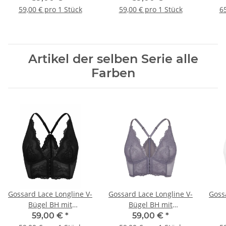
59,00 € pro 1 Stück
59,00 € pro 1 Stück
65
Artikel der selben Serie alle
Farben
Gossard Lace Longline V-
Gossard Lace Longline V-
Goss
Bügel BH mit
Bügel BH mit
Frontverschluss Black
Frontverschluss Platin
Fro
59,00 €
*
59,00 €
*