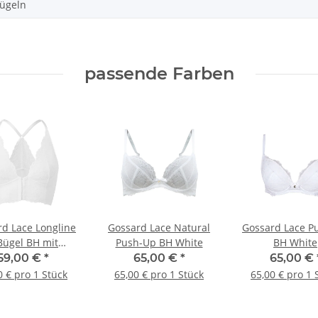
bügeln
passende Farben
d Lace Longline
Gossard Lace Natural
Gossard Lace P
Bügel BH mit
Push-Up BH White
BH White
verschluss White
59,00 €
*
65,00 €
*
65,00 €
0 € pro 1 Stück
65,00 € pro 1 Stück
65,00 € pro 1 