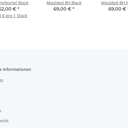
mpfgürtel Black
Moulded BH Black
Moulded BH 
52,00 €
*
69,00 €
*
69,00 €
0 € pro 1 Stück
e Informationen
tz
m
recht