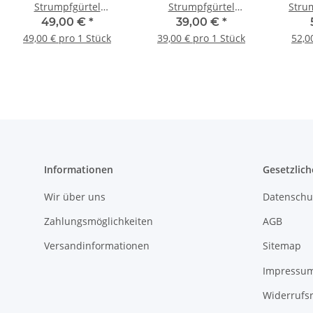
Strumpfgürtel
Strumpfgürtel
Stru
Black/Grey
Black/Nude
49,00 €
*
39,00 €
*
49,00 € pro 1 Stück
39,00 € pro 1 Stück
52,0
Informationen
Gesetzlich
Wir über uns
Datenschu
Zahlungsmöglichkeiten
AGB
Versandinformationen
Sitemap
Impressu
Widerrufs