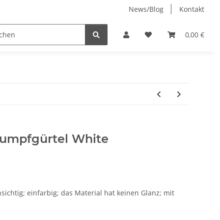
News/Blog
Kontakt
Jenny-Bell (made in Germany)
0,00 €
rumpfgürtel White
hsichtig; einfarbig; das Material hat keinen Glanz; mit