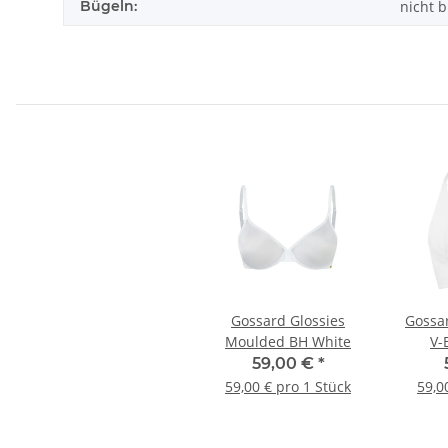
Bügeln:
nicht 
Gossard Glossies
Gossar
Moulded BH White
V-
Front
59,00 €
*
59,00 € pro 1 Stück
59,0